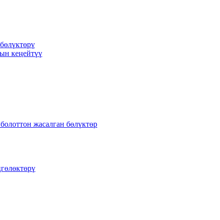
 бөлүктөрү
сын кеңейтүү
 болоттон жасалган бөлүктөр
ңгөлөктөрү