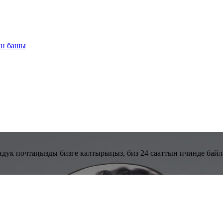
ын башы
ндук почтаңызды бизге калтырыңыз, биз 24 сааттын ичинде бай