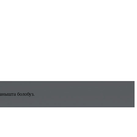
ланышта болобуз.