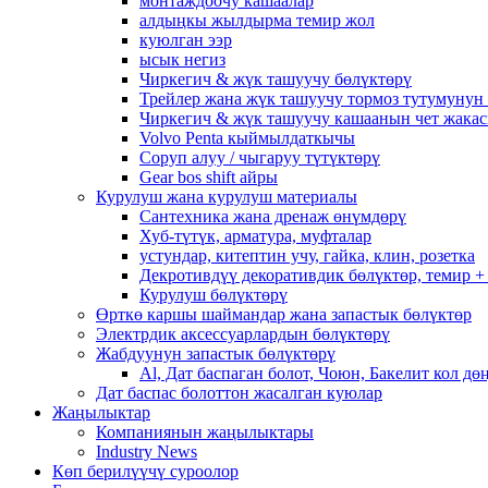
монтаждоочу кашаалар
алдыңкы жылдырма темир жол
куюлган ээр
ысык негиз
Чиркегич & жүк ташуучу бөлүктөрү
Трейлер жана жүк ташуучу тормоз тутумунун
Чиркегич & жүк ташуучу кашаанын чет жака
Volvo Penta кыймылдаткычы
Соруп алуу / чыгаруу түтүктөрү
Gear bos shift айры
Курулуш жана курулуш материалы
Сантехника жана дренаж өнүмдөрү
Хуб-түтүк, арматура, муфталар
устундар, китептин учу, гайка, клин, розетка
Декротивдүү декоративдик бөлүктөр, темир +
Курулуш бөлүктөрү
Өрткө каршы шаймандар жана запастык бөлүктөр
Электрдик аксессуарлардын бөлүктөрү
Жабдуунун запастык бөлүктөрү
Al, Дат баспаган болот, Чоюн, Бакелит кол дө
Дат баспас болоттон жасалган куюлар
Жаңылыктар
Компаниянын жаңылыктары
Industry News
Көп берилүүчү суроолор