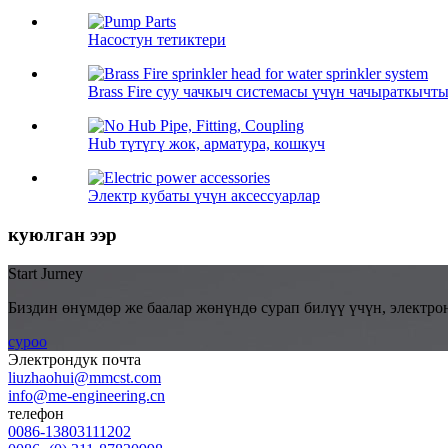
Насостун тетиктери
Brass Fire суу чачкыч системасы үчүн чачыраткычт
Hub түтүгү жок, арматура, кошкуч
Электр кубаты үчүн аксессуарлар
куюлган ээр
Start Jurney
Биздин өнүмдөр же баалар жөнүндө сурап билүү үчүн, электро
суроо
Электрондук почта
liuzhaohui@mmcst.com
info@me-engineering.cn
телефон
0086-13803111202