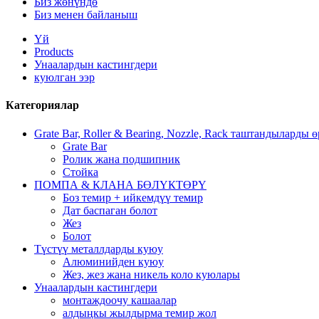
Биз жөнүндө
Биз менен байланыш
Үй
Products
Унаалардын кастингдери
куюлган ээр
Категориялар
Grate Bar, Roller & Bearing, Nozzle, Rack таштандыларды 
Grate Bar
Ролик жана подшипник
Стойка
ПОМПА & КЛАНА БӨЛҮКТӨРҮ
Боз темир + ийкемдүү темир
Дат баспаган болот
Жез
Болот
Түстүү металлдарды куюу
Алюминийден куюу
Жез, жез жана никель коло куюлары
Унаалардын кастингдери
монтаждоочу кашаалар
алдыңкы жылдырма темир жол