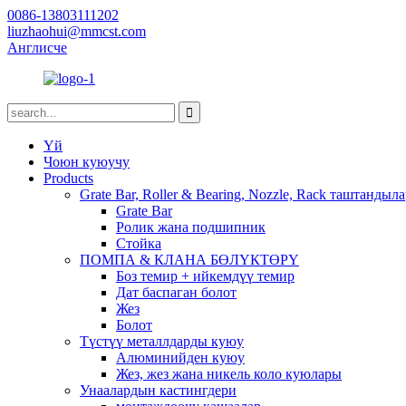
0086-13803111202
liuzhaohui@mmcst.com
Англисче
Үй
Чоюн куюучу
Products
Grate Bar, Roller & Bearing, Nozzle, Rack таштанды
Grate Bar
Ролик жана подшипник
Стойка
ПОМПА & КЛАНА БӨЛҮКТӨРҮ
Боз темир + ийкемдүү темир
Дат баспаган болот
Жез
Болот
Түстүү металлдарды куюу
Алюминийден куюу
Жез, жез жана никель коло куюлары
Унаалардын кастингдери