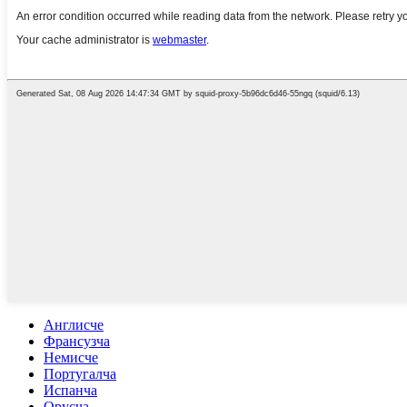
Англисче
Франсузча
Немисче
Португалча
Испанча
Орусча