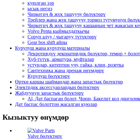
куюлган ээр
ысык негиз
Чиркегич & жүк ташуучу бөлүктөрү
Трейлер жана жүк ташуучу тормоз тутумунун бөлү
Чиркегич & жүк ташуучу кашаанын чет жакасын ке
Volvo Penta кыймылдаткычы
Соруп алуу / чыгаруу түтүктөрү
Gear bos shift айры
Курулуш жана курулуш материалы
Декротивдүү декоративдик бөлүктөр, темир + боло
Хуб-түтүк, арматура, муфталар
устундар, китептин учу, гайка, клин, розетка
Сантехника жана дренаж өнүмдөрү
Курулуш бөлүктөрү
Өрткө каршы шаймандар жана запастык бөлүктөр
Электрдик аксессуарлардын бөлүктөрү
Жабдуунун запастык бөлүктөрү
Al, Дат баспаган болот, Чоюн, Бакелит кол дөңгөлө
Дат баспас болоттон жасалган куюлар
Кызыктуу өнүмдөр
Valve бөлүктөрү