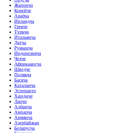
Жапончо
Корейче
Арабча
Ирландча
Грекче
Түркчө
Итальянча
Датча
Румынча
Индонезияча
Чехче
Африкаансча
Шведче
Полякча
Баскча
Каталанча
Эсперанто
Хиндиче
Лаочо
Албанча
Амхарча
Армянча
Азербайжан
Беларусча