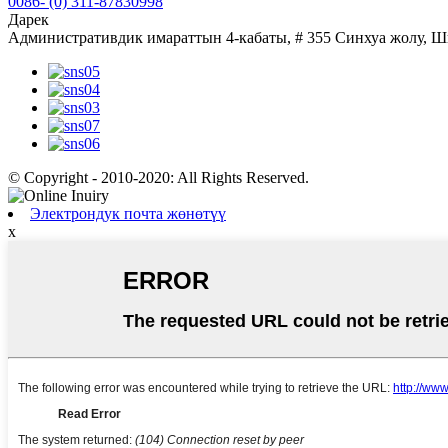
0086- (0) 311-87830998
Дарек
Административдик имараттын 4-кабаты, # 355 Синхуа жолу, Ш
© Copyright - 2010-2020: All Rights Reserved.
Электрондук почта жөнөтүү
x