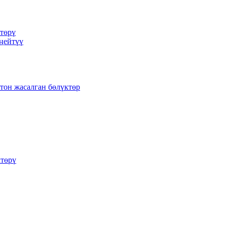
ктөрү
ңейтүү
ттон жасалган бөлүктөр
ктөрү